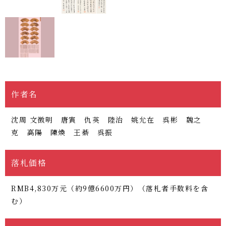
作者名
沈周 文徴明 唐寅 仇英 陸治 姚允在 呉彬 魏之
克 高陽 陳煥 王綦 呉振
落札価格
RMB4,830万元（約9億6600万円）（落札者手数料を含
む）