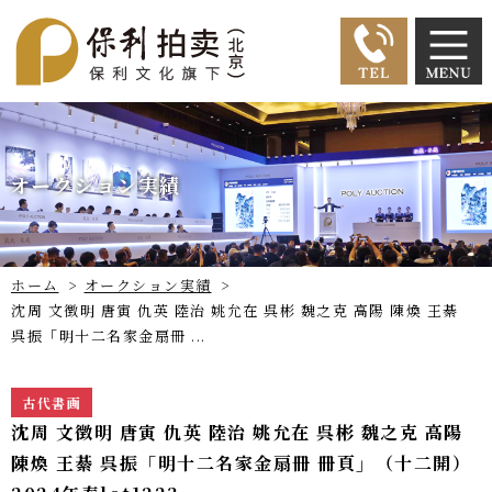
オークション実績
ホーム
>
オークション実績
>
沈周 文徴明 唐寅 仇英 陸治 姚允在 呉彬 魏之克 高陽 陳煥 王綦
呉振「明十二名家金扇冊 ...
古代書画
沈周 文徴明 唐寅 仇英 陸治 姚允在 呉彬 魏之克 高陽
陳煥 王綦 呉振「明十二名家金扇冊 冊頁」（十二開）